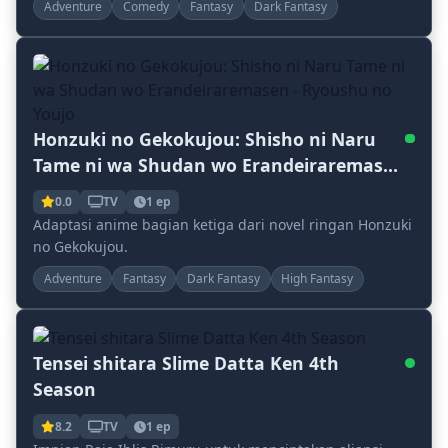
Adventure
Comedy
Fantasy
Dark Fantasy
Honzuki no Gekokujou: Shisho ni Naru
Tame ni wa Shudan wo Erandeiraremasen
- Ryoushu no Youjo
0.0
TV
1 ep
Adaptasi anime bagian ketiga dari novel ringan Honzuki
no Gekokujou.
Adventure
Fantasy
Dark Fantasy
High Fantasy
Tensei shitara Slime Datta Ken 4th
Season
8.2
TV
1 ep