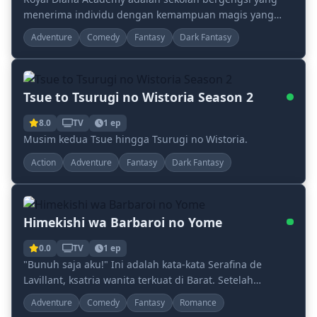
menerima individu dengan kemampuan magis yang
mahir. Setelah lulus, para siswa ini mendapati diri me...
Adventure
Comedy
Fantasy
Dark Fantasy
Tsue to Tsurugi no Wistoria Season 2
8.0
TV
1 ep
Musim kedua Tsue hingga Tsurugi no Wistoria.
Action
Adventure
Fantasy
Dark Fantasy
Himekishi wa Barbaroi no Yome
0.0
TV
1 ep
"Bunuh saja aku!" Ini adalah kata-kata Serafina de
Lavillant, ksatria wanita terkuat di Barat. Setelah
dikalahkan dalam perang dengan Timur, dia menja...
Adventure
Comedy
Fantasy
Romance