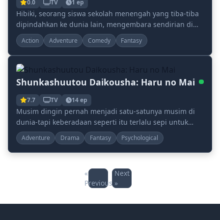
0.0
TV
1 ep
Hibiki, seorang siswa sekolah menengah yang tiba-tiba
dipindahkan ke dunia lain, mengembara sendirian di
padang rumput luas di dunia fantasi yang dihu...
Action
Adventure
Comedy
Fantasy
Shunkashuutou Daikousha: Haru no Mai
7.7
TV
14 ep
Musim dingin pernah menjadi satu-satunya musim di
dunia-tapi keberadaan seperti itu terlalu sepi untuk
ditanggung, sehingga menciptakan Musim Semi unt...
Adventure
Drama
Fantasy
Psychological
«
Next
Previous
»