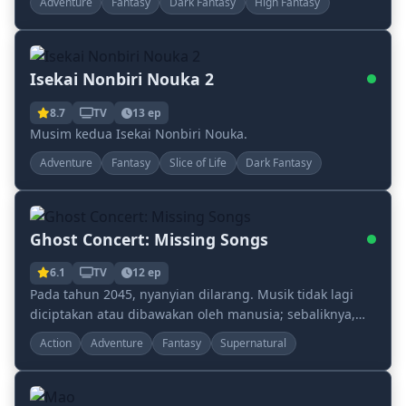
Adventure
Fantasy
Dark Fantasy
High Fantasy
tindakan pen...
Isekai Nonbiri Nouka 2
8.7
TV
13 ep
Musim kedua Isekai Nonbiri Nouka.
Adventure
Fantasy
Slice of Life
Dark Fantasy
Ghost Concert: Missing Songs
6.1
TV
12 ep
Pada tahun 2045, nyanyian dilarang. Musik tidak lagi
diciptakan atau dibawakan oleh manusia; sebaliknya,
aplikasi musik bernama MiucS memproduksi semu...
Action
Adventure
Fantasy
Supernatural