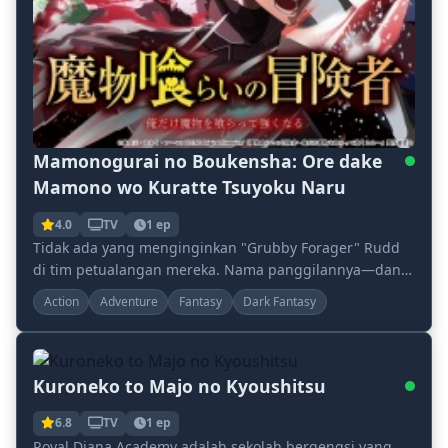
Mamonogurai no Boukensha: Ore dake
Mamono wo Kuratte Tsuyoku Naru
4.0
TV
1 ep
Tidak ada yang menginginkan "Grubby Forager" Rudd
di tim petualangan mereka. Nama panggilannya—dan
bau busuknya—berasal dari perjalanannya yang
Action
Adventure
Fantasy
Dark Fantasy
terus-...
Kuroneko to Majo no Kyoushitsu
6.8
TV
1 ep
Royal Diana Academy adalah sekolah bergengsi yang