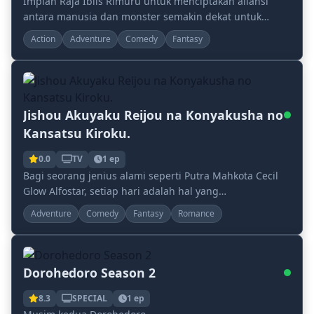
Impian Raja Iblis Rimuru untuk menciptakan aliansi
antara manusia dan monster semakin dekat untuk
terwujud. Saat Tempest terus berkembang, Granville R...
Action
Adventure
Comedy
Fantasy
Jishou Akuyaku Reijou na Konyakusha no
Kansatsu Kiroku.
0.0
TV
1 ep
Bagi seorang jenius alami seperti Putra Mahkota Cecil
Glow Alfostar, setiap hari adalah hal yang
membosankan. Pengetahuan dan keterampilan datang
Adventure
Comedy
Fantasy
Romance
terl...
Dorohedoro Season 2
8.3
SPECIAL
1 ep