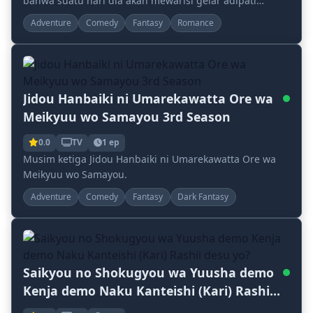
bahwa suatu hari dia akan mewarisi gelar adipati
ayahnya. Oleh karena itu, ia memusatkan perhati...
Adventure
Comedy
Fantasy
Romance
Jidou Hanbaiki ni Umarekawatta Ore wa
Meikyuu wo Samayou 3rd Season
0.0
TV
1 ep
Musim ketiga Jidou Hanbaiki ni Umarekawatta Ore wa
Meikyuu wo Samayou.
Adventure
Comedy
Fantasy
Dark Fantasy
Saikyou no Shokugyou wa Yuusha demo
Kenja demo Naku Kanteishi (Kari) Rashii
desu yo?