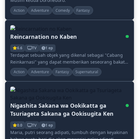
Musim kedua Dorohedoro.
Action
Adventure
Comedy
Fantasy
Reincarnation no Kaben
6.6
TV
1 ep
Terdapat sebuah objek yang dikenal sebagai "Cabang
Reinkarnasi" yang dapat memberikan seseorang bakat
dari kehidupan lampau, asalkan mereka menggorok...
Action
Adventure
Fantasy
Supernatural
Nigashita Sakana wa Ookikatta ga
Tsuriageta Sakana ga Ookisugita Ken
0.0
TV
1 ep
Maria, putri seorang adipati, tumbuh dengan keyakinan