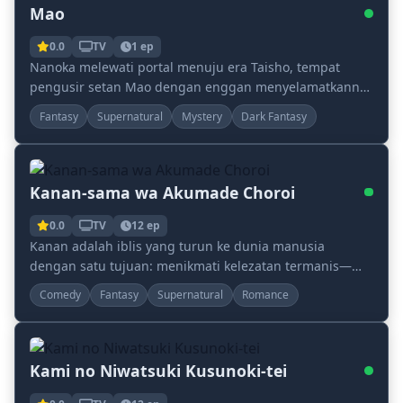
Mao
0.0
TV
1 ep
Nanoka melewati portal menuju era Taisho, tempat
pengusir setan Mao dengan enggan menyelamatkannya
dari rahang yokai yang mengerikan. Ketika Nanoka ke...
Fantasy
Supernatural
Mystery
Dark Fantasy
Kanan-sama wa Akumade Choroi
0.0
TV
12 ep
Kanan adalah iblis yang turun ke dunia manusia
dengan satu tujuan: menikmati kelezatan termanis—
jiwa manusia muda. Menyamar sebagai siswa sekolah
Comedy
Fantasy
Supernatural
Romance
mene...
Kami no Niwatsuki Kusunoki-tei