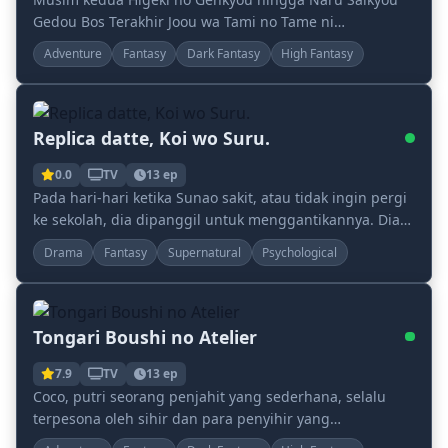
Gedou Bos Terakhir Joou wa Tami no Tame ni
Tsukushimasu..
Adventure
Fantasy
Dark Fantasy
High Fantasy
Replica datte, Koi wo Suru.
0.0
TV
13 ep
Pada hari-hari ketika Sunao sakit, atau tidak ingin pergi
ke sekolah, dia dipanggil untuk menggantikannya. Dia
dilahirkan ke dunia ini ketika Sunao in...
Drama
Fantasy
Supernatural
Psychological
Tongari Boushi no Atelier
7.9
TV
13 ep
Coco, putri seorang penjahit yang sederhana, selalu
terpesona oleh sihir dan para penyihir yang
menggunakannya, meskipun mereka melakukan