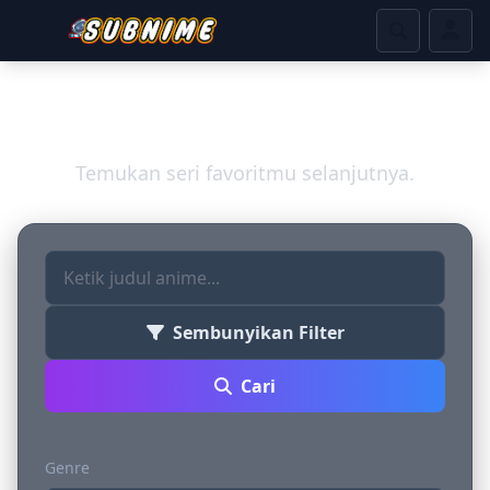
Jelajahi Dunia Anime
Temukan seri favoritmu selanjutnya.
Sembunyikan Filter
Cari
Genre