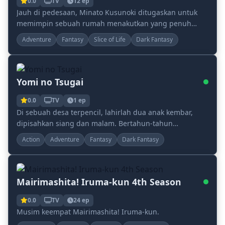
0.0
TV
12 ep
Jauh di pedesaan, Minato Kusunoki ditugaskan untuk
memimpin sebuah rumah menakutkan yang penuh
dengan roh jahat—atau setidaknya begitulah, sampai
Adventure
Fantasy
Slice of Life
Dark Fantasy
kema...
Yomi no Tsugai
0.0
TV
1 ep
Di sebuah desa terpencil, lahirlah dua anak kembar,
dipisahkan siang dan malam. Bertahun-tahun
kemudian, dan ketika kakak laki-lakinya, Yuru, telah
Action
Adventure
Fantasy
Dark Fantasy
me...
Mairimashita! Iruma-kun 4th Season
0.0
TV
24 ep
Musim keempat Mairimashita! Iruma-kun.