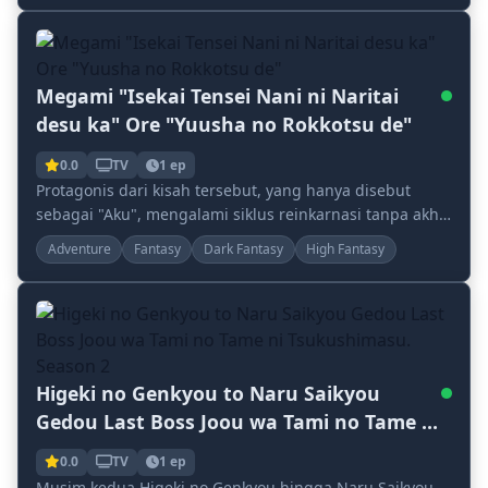
Megami "Isekai Tensei Nani ni Naritai
desu ka" Ore "Yuusha no Rokkotsu de"
0.0
TV
1 ep
Protagonis dari kisah tersebut, yang hanya disebut
sebagai "Aku", mengalami siklus reinkarnasi tanpa akhir.
Narasinya terjadi di alam semesta berbeda...
Adventure
Fantasy
Dark Fantasy
High Fantasy
Higeki no Genkyou to Naru Saikyou
Gedou Last Boss Joou wa Tami no Tame ni
Tsukushimasu. Season 2
0.0
TV
1 ep
Musim kedua Higeki no Genkyou hingga Naru Saikyou