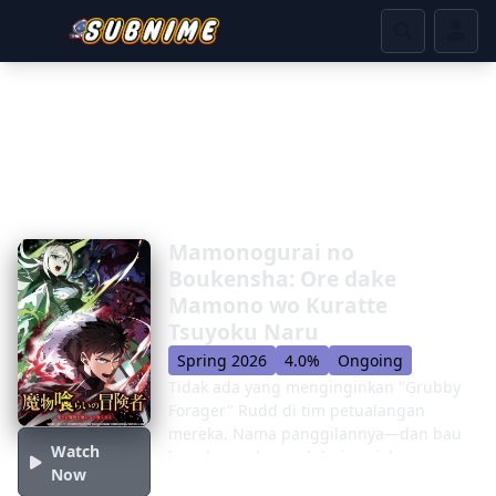
Mamonogurai no
Boukensha: Ore dake
Mamono wo Kuratte
Tsuyoku Naru
Spring 2026
4.0%
Ongoing
Tidak ada yang menginginkan "Grubby
Forager" Rudd di tim petualangan
mereka. Nama panggilannya—dan bau
Watch
busuknya—berasal dari perjalanannya
Now
yang terus-menerus ke Labirin Beracun