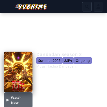
Dandadan Season 2
Summer 2025
8.5%
Ongoing
Musim kedua Dandadan.
Watch
Now