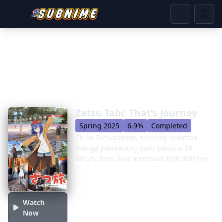
Zatsu Tabi: That's Journey
Spring 2025
6.9%
Completed
Chika Suzugamori, seorang seniman
manga pendatang baru berusia 18
tahun, baru saja membuat tiga drafnya
ditolak dalam satu hari. Editornya
menyarankan memasukkan minatnya ke
dalam pekerjaannya, tetapi Chika adalah
orang dalam ruangan yang hanya
Watch
berpikir tentang manga siang dan
Now
malam. Kehilangan, dia merasakan