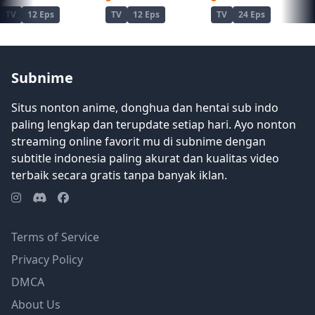
Harbeller, anggota terkemuka Korps
TV
12 Eps
TV
12 Eps
TV
24 Eps
Magic. Tak lama kemudian, kabar mulai
menyebar: bahkan prajurit terkuat pun
pun tidak cocok dengan "orang tua" dari
pedesaan. [Ditulis oleh Mal REWRITE]
Subnime
Situs nonton anime, donghua dan hentai sub indo
paling lengkap dan terupdate setiap hari. Ayo nonton
streaming online favorit mu di subnime dengan
subtitle indonesia paling akurat dan kualitas video
terbaik secara gratis tanpa banyak iklan.
Terms of Service
Privacy Policy
DMCA
About Us