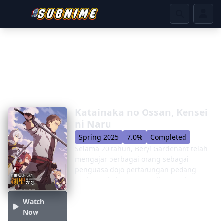
Katainaka no Ossan, Kensei
ni Naru
Spring 2025
7.0%
Completed
Selama 20 tahun, Beryl Gardenant telah
mengajar berbagai orang sebagai
penguasa dojo pertarungan pedang
ayahnya di desa terpencil. Banyak yang
telah menjadi pedang yang
mengejutkan sendiri, tetapi Beryl tetap
Watch
sangat rendah hati, menyebut dirinya
Now