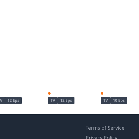
Zatsu Tabi: That's Journey
Katainaka no Ossan, Kensei ni Naru
Bye Bye, Earth
TV
12 Eps
TV
12 Eps
TV
10 Eps
Terms of Service
Privacy Policy