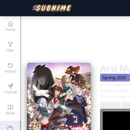
Home
Filter
Aru M
History
Spring 2025
Sihir adalah s
Namun, hidupny
Channel
tahun tersisa 
mati hanya da
Overview
Epi
benih kehidup
Novel
bingung denga
dengan cerita m