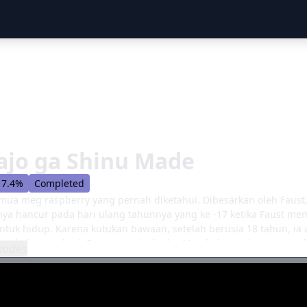
ajo ga Shinu Made
7.4%
Completed
emua meg raspberry yang pernah diketahui. Dibesarkan oleh Faust,
a hancur pada hari ulang tahunnya yang ke -17 ketika Faust mem
untuk hidup. Karena kutukan bawaan, setelah berusia 18 tahun, ia 
lam beberapa hari. Faust memberi tahu Meg bahwa ada cara unt
sodes
an. Untuk membuat benih, Meg harus mengumpulkan seribu air m
n kesulitan tugas yang dihadapi, Meg tetap memulai perjalanan
ereka sendiri untuk diceritakan. [Ditulis oleh Mal REWRITE]