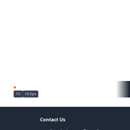
Bye Bye, Earth 2nd Season
TV
10 Eps
Contact Us