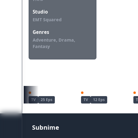
Studio
EMT Squared
Genres
Adventure, Drama,
Fantasy
REKOMENDASI UNTUKMU
Re:Zero kara Hajimeru Isekai Seikatsu
Teogonia
TV
25 Eps
TV
12 Eps
Subnime