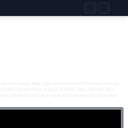
 penyihir abadi, Meg ingin menjadi penyihir sebesar tuannya.
berikan berita terburuk yang mungkin: Meg memiliki satu
akan usia seribu kali lebih cepat dari biasanya dan kemudian
uk menyembuhkan kesengsaraannya: dia perlu mengkonsumsi
ata kegembiraan dalam waktu 12 bulan. Meskipun dia
 untuk memperpanjang hidupnya, bertemu banyak orang