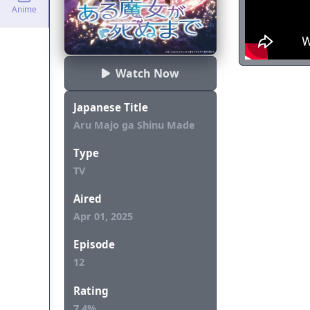
Anime
Watch Now
Japanese Title
Aru Majo ga Shinu Made
Type
TV
Aired
Apr 01, 2025
Episode
12
Rating
7.4%