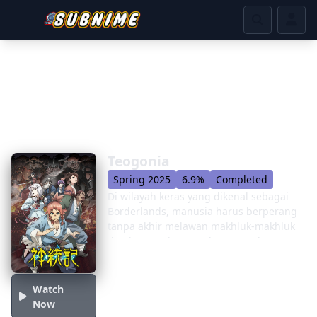
Teogonia
Spring 2025
6.9%
Completed
Di wilayah keras yang dikenal sebagai
Borderlands, manusia harus berperang
tanpa akhir melawan makhluk-makhluk
demi-manusia yang datang pada
mereka tanpa henti, berniat mengambil
tanah mereka dan dewa-dewa mereka.
Seorang anak laki-laki bernama Kai,
Watch
berjuang untuk mempertahankan
Now
desanya, mengalami cedera yang