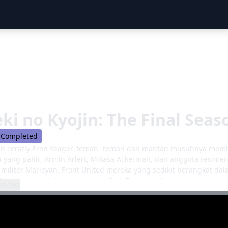
ki no Kyojin: The Final Sea
Completed
kan ceratly Eren Yeager, teman -teman dan mantan musuhnya mem
yang pahit, Armin Arlert, Mikasa Ackerman, dan anggota resime
 militer Marleyan. Front United mereka yang sedikit berangkat da
 lama mereka dalam prosesnya. Saat Eren mendorong ke depan de
sodes
pun dia merasa sangat menyesal atas invasi mengerikannya, Eren pe
atunya cara untuk menyelamatkan teman -temannya dan, pada ting
ju bentrokan akhir yang tak terhindarkan yang mungkin mengkla
r di luar apa pun yang bisa mereka bayangkan sebelumnya, Mikas