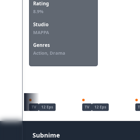
Rating
8.9%
Studio
MAPPA
Genres
Action, Drama
REKOMENDASI UNTUKMU
Zenshuu.
Wind Breaker Season 2
TV
12 Eps
TV
12 Eps
Subnime