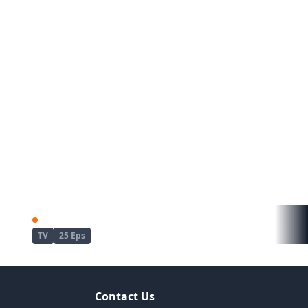
Enen no Shouboutai: San no Shou
Re:Zero kara Hajimeru Isekai Seikatsu
TV
25 Eps
Contact Us