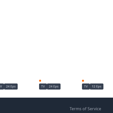
Enen no Shouboutai
Enen no Shouboutai: Ni no Shou
TV
24 Eps
TV
24 Eps
TV
12 Eps
Terms of Service