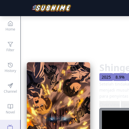
Home
Filter
Shinge
History
2025
8.9%
Setelah tinda
menjadi musuh 
Channel
para penyintas
letakkan rekan
Overview
Epi
sendiri. Meski
Novel
adalah satu -s
berputar menu
pasukan monste