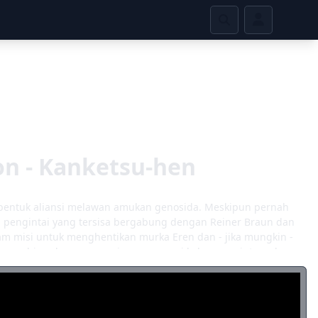
son - Kanketsu-hen
bentuk aliansi melawan amukan genosida. Meskipun pernah
n pengintai yang tersisa bergabung dengan Reiner Braun dan
lam misi untuk menghentikan murka Eren dan - jika mungkin -
ngan biaya berapa pun, ia memerangi kekacauan internalnya
rcaya dia memiliki niat mulia: dia percaya jalan di depan
kat yang lebih besar, umatnya. Batalion yang berlawanan
im kehidupan jutaan orang. Meskipun mereka menghadapi
a, Armin, dan sekutu mereka berdiri berani dalam