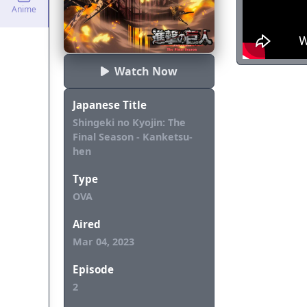
menghadapi mal
Anime
Watch Now
Japanese Title
Shingeki no Kyojin: The
Final Season - Kanketsu-
hen
Type
OVA
Aired
Mar 04, 2023
Episode
2