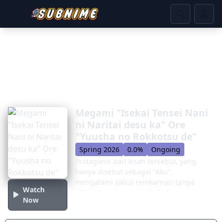
Megami "Isekai Tensei Nani
ni Naritai desu ka" Ore
"Yuusha no Rokkotsu de"
Spring 2026
0.0%
Ongoing
Protagonis dari kisah tersebut, yang
hanya disebut sebagai "Aku",
mengalami siklus reinkarnasi tanpa
Watch
akhir. Narasinya terjadi di alam semesta
Now
berbeda di mana orang bebas memilih
bentuk selanjutnya. Namun, daftar