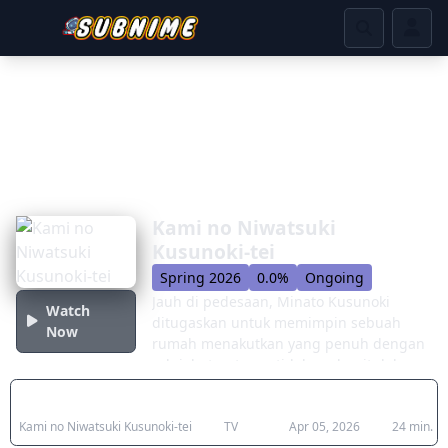
Kami no Niwatsuki
Kusunoki-tei
Spring 2026
0.0%
Ongoing
Jauh di pedesaan, Minato Kusunoki
Watch
ditugaskan untuk memimpin sebuah
Now
rumah menakutkan yang penuh dengan
roh jahat—atau setidaknya begitulah,
sampai kemampuannya yang luar biasa
Japanese Title
Type
Aired
Duratio
membasmi mereka semua! Sebaliknya,
Kami no Niwatsuki Kusunoki-tei
TV
Apr 05, 2026
24 min.
prosesi para dewa yang unik dan aneh