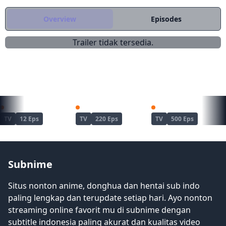
ditarik ke kenyamanan kediaman
Kusunoki yang telah dimurnikan, dan
Overview
Episodes
Minato menghabiskan hari-harinya
bersantai bersama tetangga
Trailer tidak tersedia.
spiritualnya. Apa lagi yang menanti
Minato saat dia hidup damai dikelilingi
para dewa? (Sumber: Yen Press)
REKOMENDASI UNTUKMU
Dandadan Season 2
Naruto
Naruto: Shippuuden
TV
12 Eps
TV
220 Eps
TV
500 Eps
Subnime
Situs nonton anime, donghua dan hentai sub indo
paling lengkap dan terupdate setiap hari. Ayo nonton
streaming online favorit mu di subnime dengan
subtitle indonesia paling akurat dan kualitas video