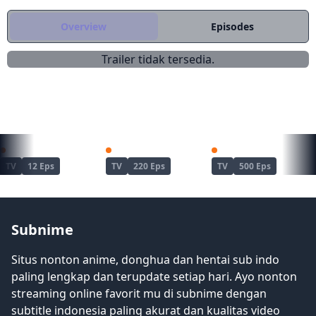
penyiksaan, dan penghinaan... atau
begitulah pikirnya! Apa yang ditawarkan
Overview
Episodes
padanya adalah pernikahan dengan raja
barbar?! Kisah menarik tentang
Trailer tidak tersedia.
pernikahan di dunia lain akan segera
dimulai! (Sumber: Kodansha AS)
REKOMENDASI UNTUKMU
Dandadan Season 2
Naruto
Naruto: Shippuuden
TV
12 Eps
TV
220 Eps
TV
500 Eps
Subnime
Situs nonton anime, donghua dan hentai sub indo
paling lengkap dan terupdate setiap hari. Ayo nonton
streaming online favorit mu di subnime dengan
subtitle indonesia paling akurat dan kualitas video