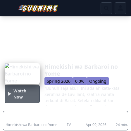
Himekishi wa Barbaroi no
Yome
Spring 2026
0.0%
Ongoing
"Bunuh saja aku!" Ini adalah kata-kata
Watch
Serafina de Lavillant, ksatria wanita
Now
terkuat di Barat. Setelah dikalahkan
dalam perang dengan Timur, dia
menjadi tawanan kaum barbar! Apa
Japanese Title
Type
Aired
Durati
yang menanti Serafina yang ditawan
Himekishi wa Barbaroi no Yome
TV
Apr 09, 2026
24 min.
adalah kehidupan balas dendam,