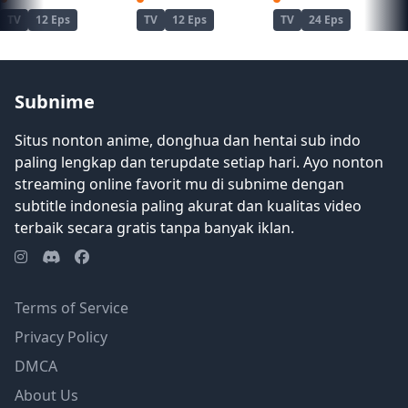
untuk mengalami kegembiraan
TV
12 Eps
TV
12 Eps
TV
24 Eps
pertempuran yang pernah
dirasakannya. [Ditulis oleh Mal
REWRITE]
Subnime
Situs nonton anime, donghua dan hentai sub indo
paling lengkap dan terupdate setiap hari. Ayo nonton
streaming online favorit mu di subnime dengan
subtitle indonesia paling akurat dan kualitas video
terbaik secara gratis tanpa banyak iklan.
Terms of Service
Privacy Policy
DMCA
About Us