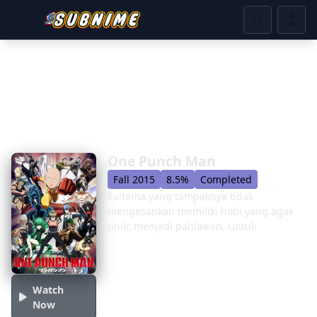
One Punch Man
Fall 2015
8.5%
Completed
Saitama yang tampaknya tidak
mengesankan memiliki hobi yang agak
unik: menjadi pahlawan. Untuk
mengejar impian masa kecilnya,
Saitama terlatih tanpa henti selama tiga
tahun, kehilangan semua rambutnya
dalam prosesnya. Sekarang, Saitama
Watch
sangat kuat, dia bisa mengalahkan
Now
musuh apa pun hanya dengan satu