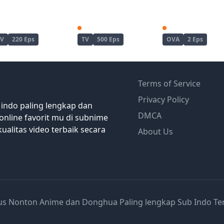
Naruto
Naruto: Shippuuden
TV
220 Eps
TV
500 Eps
OVA
2 Eps
Terms of Service
Privacy Policy
 indo paling lengkap dan
DMCA
online favorit mu di subnime
ualitas video terbaik secara
About Us
tus Nonton Anime dan Donghua Paling lengkap Sub Indo Te