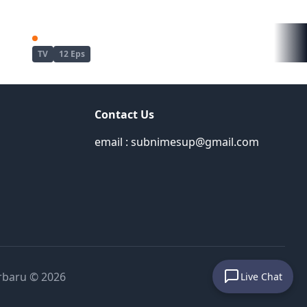
Shingeki no Kyojin: The Final Season - Kanketsu-hen
Tate no Yuusha no Nariagari Season 4
TV
12 Eps
Contact Us
email : subnimesup@gmail.com
rbaru © 2026
Live Chat