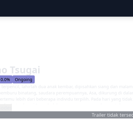
o Tsugai
0.0%
Ongoing
 terpencil, lahirlah dua anak kembar, dipisahkan siang dan malam.
pemburu binatang, saudara perempuannya, Asa, dikurung di dala
ertemu lebih dari beberapa individu terpilih. Pada hari yang tida
ng disebut sebagai "naga" oleh warga, menyerang desa untuk menc
sodes
untuk bertemu dengan Asa dan melarikan diri, dia malah menemu
Trailer tidak tersed
engaku sebagai saudara kembar Yuru yang sebenarnya. Sebelum 
ernama Dera, orang luar yang sering mengunjungi desa tersebut
Dera membuat Yuru memberikan hadiah kepada dewa desa, meman