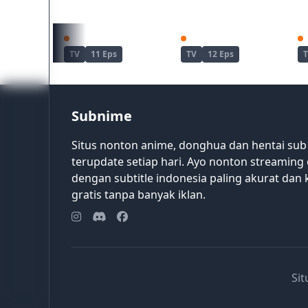
Kimetsu no Yaiba: Yuukaku-hen
Dandadan Season 2
TV
11 Eps
TV
12 Eps
Subnime
Situs nonton anime, donghua dan hentai sub
terupdate setiap hari. Ayo nonton streaming 
dengan subtitle indonesia paling akurat dan k
gratis tanpa banyak iklan.
Si