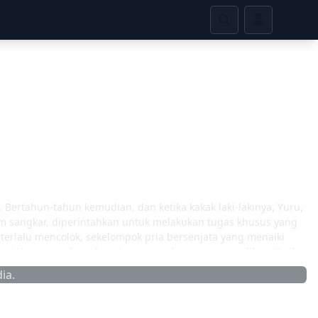
 Bertahun-tahun kemudian, dan ketika kakak laki-lakinya, Yuru,
m sangkar, diperintahkan untuk melakukan tugas khusus yang
k terlalu mencolok, sekelompok pria bersenjata yang menaiki
ari Yuru, membunuh setiap orang dewasa yang terlihat. Ketika
kan mayat—yang lebih penting lagi, orang yang
ia.
wanita itu bisa menangkapnya, Yuru diselamatkan oleh
. Namun, tak lama kemudian keduanya terpojok. Dalam upaya
ggil sepasang daemon yang keberadaannya pasti akan