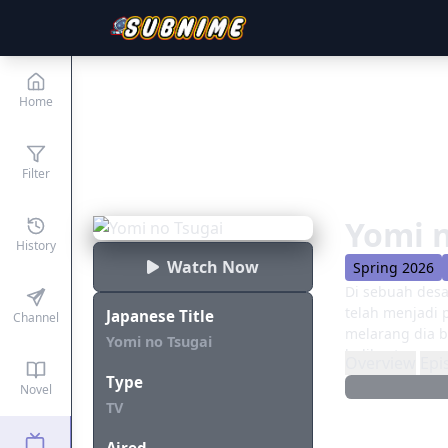
Home
Filter
Yomi n
History
Watch Now
Spring 2026
Di sebuah desa
telah menjadi 
Japanese Title
Channel
melarang dia b
Yomi no Tsugai
helikopter, ya
Overview
Epi
Yuru mencoba 
Type
Novel
membunuhnya m
TV
seorang pria b
terakhirnya, 
Aired