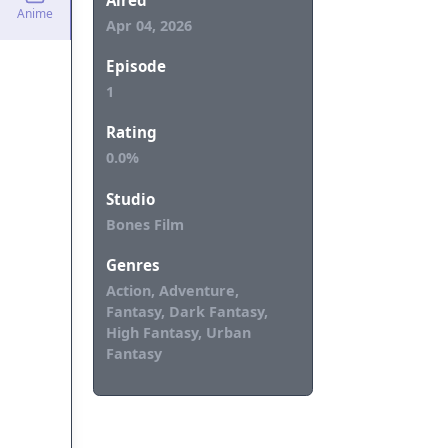
mengungkap keb
Anime
Apr 04, 2026
Episode
1
Rating
0.0%
Studio
Bones Film
Genres
Action, Adventure,
Fantasy, Dark Fantasy,
High Fantasy, Urban
Fantasy
REKOMENDASI UNTUKMU