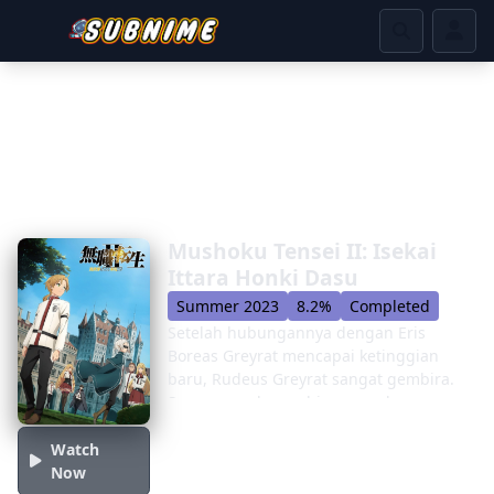
Mushoku Tensei II: Isekai
Ittara Honki Dasu
Summer 2023
8.2%
Completed
Setelah hubungannya dengan Eris
Boreas Greyrat mencapai ketinggian
baru, Rudeus Greyrat sangat gembira.
Sayangnya, kegembiraannya berumur
pendek, karena Eris tiba-tiba
meninggalkannya untuk memulai
Watch
perjalanannya sendiri. Percaya bahwa
Now