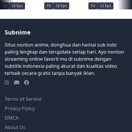
dan bergerak maju dengan tujuan
TV
25 Eps
TV
12 Eps
TV
12 Eps
aslinya menjalani sewa kedua dalam
hidup sepenuhnya. [Ditulis oleh Mal
REWRITE]
Subnime
Situs nonton anime, donghua dan hentai sub indo
paling lengkap dan terupdate setiap hari. Ayo nonton
streaming online favorit mu di subnime dengan
subtitle indonesia paling akurat dan kualitas video
terbaik secara gratis tanpa banyak iklan.
Terms of Service
Privacy Policy
DMCA
About Us