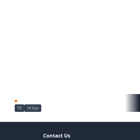
Aru Majo ga Shinu Made
Bye Bye, Earth
TV
10 Eps
Contact Us