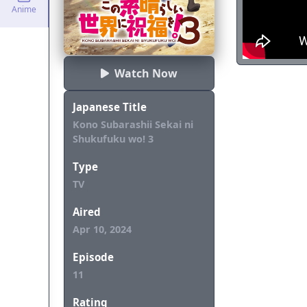
tidak terduga. 
Anime
Watch Now
Japanese Title
Kono Subarashii Sekai ni
Shukufuku wo! 3
Type
TV
Aired
Apr 10, 2024
Episode
11
Rating