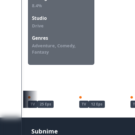
8.4%
Studio
Drive
Genres
Adventure, Comedy,
Fantasy
REKOMENDASI UNTUKMU
Re:Zero kara Hajimeru Isekai Seikatsu
Teogonia
TV
25 Eps
TV
12 Eps
Subnime