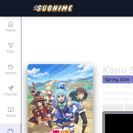
Home
Filter
Kono S
History
Spring 2024
Kazuma Satou, 
Dia bergabung
Channel
trik pony, dan 
untuk menakluk
Overview
Epi
tidak berjalan
Novel
perangkap kar
dari seorang p
undangan hany