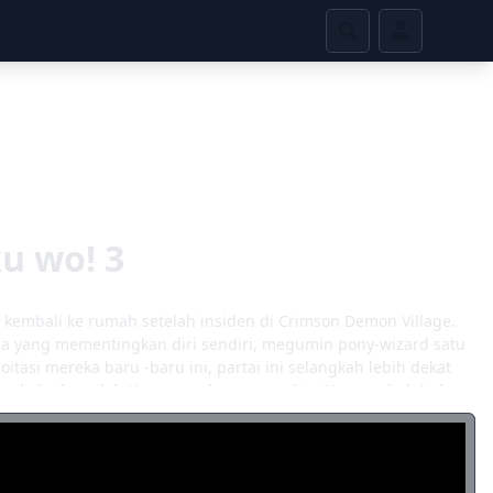
u wo! 3
 kembali ke rumah setelah insiden di Crimson Demon Village.
a yang mementingkan diri sendiri, megumin pony-wizard satu
oitasi mereka baru -baru ini, partai ini selangkah lebih dekat
in diabaikan oleh Kazuma selama mungkin. Namun, hal -hal
s hutang, teralihkan selama misi, dan jatuh ke dalam
ang dengan masalah abadi mereka, mereka menerima undangan
an "heroik" kelompok itu. Permohonan kegelapan untuk menolak
ya petualangan luar biasa lainnya dengan konsekuensi yang