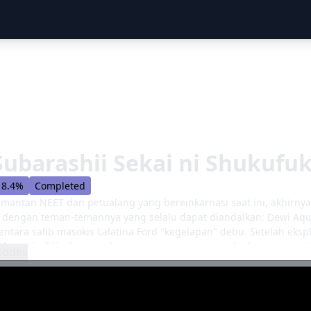
ubarashii Sekai ni Shukufuk
8.4%
Completed
mantan NEET dan petualang yang bereinkarnasi saat ini, akhirnya
 dengan teman-temannya yang selalu dapat diandalkan: Dewi Aqu
tentara salib masokis Lalatina Ford "kegelapan" debu. Setelah ekspl
kan raja iblis dan pasukannya - tugas yang menakutkan yang ing
sodes
 semulus yang diinginkan kelompok; Mereka terus -menerus memera
ena kecerobohan dan keeksentrikan mereka. Ketika partai berju
utri yang tertarik untuk mendengar kisah -kisah tentang perbuat
a menembakkan yang lain untuk menerimanya, menandai dimulain