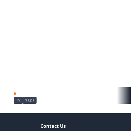
Re:Zero kara Hajimeru Isekai Seikatsu 3rd Season
Re:Zero kara Hajimeru Isekai Seikatsu 4th Season
TV
1 Eps
Contact Us