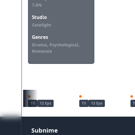
7.6%
Studio
Satelight
Genres
Drama, Psychological,
Romance
REKOMENDASI UNTUKMU
Watashi no Shiawase na Kekkon
Watashi no Shiawase na Kekkon 2nd Season
TV
12 Eps
TV
13 Eps
Subnime