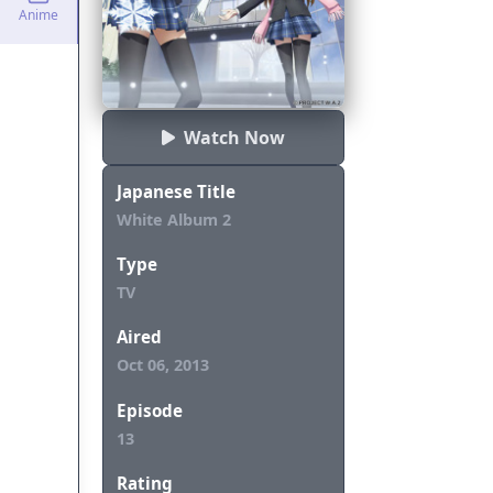
Anime
Watch Now
Japanese Title
White Album 2
Type
TV
Aired
Oct 06, 2013
Episode
13
Rating