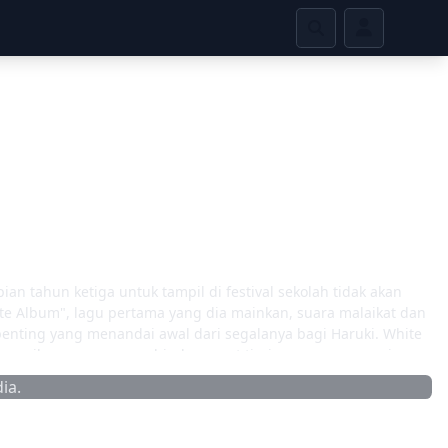
ian tahun ketiga untuk tampil di festival sekolah tidak akan
ite Album", lagu pertama yang dia mainkan, suara malaikat dan
penting yang menandai awal dari segalanya bagi Haruki. White
 musik yang menggembirakan, saat tirai panggung yang ia
ia.