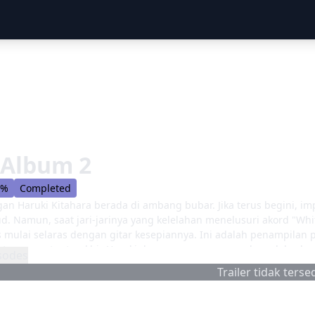
 Album 2
6%
Completed
an Haruki Kitahara berada di ambang bubar. Jika terus begini, imp
d. Namun, saat jari-jarinya yang kelelahan menelusuri akord "Wh
s mulai selaras dengan gitar kesepiannya. Ini adalah penampilan 
tur semester terakhir Haruki dengan romansa yang kompleks dan
sodes
terbuka... [Ditulis oleh MAL Penulisan Ulang]
Trailer tidak tersed