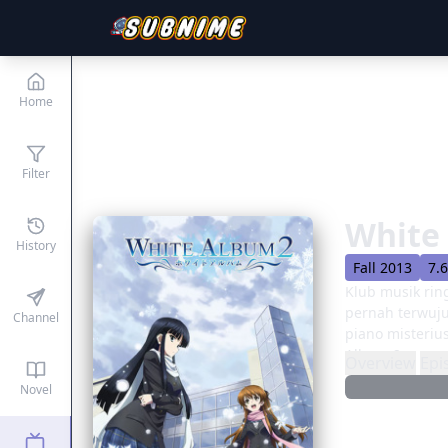
Home
Filter
White
History
Fall 2013
7.
Klub musik ring
pernah terwuju
Channel
piano misteriu
Album 2 menga
Overview
Epi
inginkan mulai 
Novel