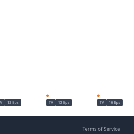
Re:Zero kara Hajimeru Isekai Seikatsu 2nd Season
Re:Zero kara Hajimeru Isekai Seikatsu 2nd Season Part 2
TV
13 Eps
TV
12 Eps
TV
16 Eps
Terms of Service