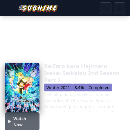
Re:Zero kara Hajimeru
Isekai Seikatsu 2nd Season
Part 2
Winter 2021
8.4%
Completed
Setelah pidato yang keras namun
menarik oleh Otto Suwen, Subaru
Natsuki dengan sungguh -sungguh
bersumpah bahwa ia akan berhasil
Watch
melewati garis waktu ini dan
Now
menyelamatkan semua orang yang ia