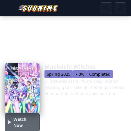
Maebashi Witches
Spring 2025
7.0%
Completed
Di kota Maebashi, Yuina Akagi adalah
seorang gadis sekolah menengah bebas
dengan hobi membeli pakaian trendi
secara online dan mengambil foto
highlight hidupnya. Suatu hari, katak
yang berbicara tiba-tiba berbicara
kepadanya, melihat potensi untuk
Watch
menjadi penyihir, dan membawanya ke
Now
ayat penyihir. Di sana, katak