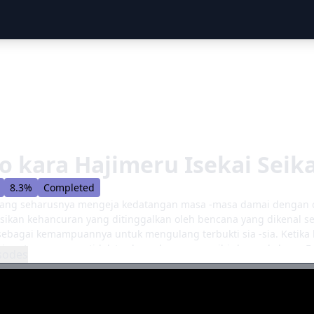
o kara Hajimeru Isekai Seik
8.3%
Completed
ang seharusnya mengeja kedatangan masa -masa damai dengan cep
ikan kehancuran yang ditinggalkan oleh bencana yang dikenal s
ebagai kemampuannya untuk mengulang terbukti sia -sia. Ketika 
i pertemuan yang tidak terduga dengan penyihir keserakahan - Ec
sodes
alam spiral masa lalu dan masa depan. Pada saat yang sama, b
menandakan nasib mengerikan bagi orang -orang yang malang yan
 tidak berbalas akan berbenturan dan merendam ke sungai darah d
bang keputusasaan, berapa lama tekad Subaru untuk menyelamatk