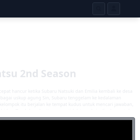
atsu 2nd Season
at hancur ketika Subaru Natsuki dan Emilia kembali ke desa
ebagai uskup agung Sin, Subaru tenggelam ke kedalaman
kelompok itu berjalan ke tempat kudus untuk mencari jawaban,
hidna. Tunduk pada ritme yang tidak ternak, ia dipaksa untuk
eberapa ancaman misterius mengarahkan pandangan mereka di
g terperangkap di dalamnya. Kontrak abadi, dosa masa lalu,
i musim kedua Re: Zero Kara Hajimeru Isekai Seikatsu.
an orang yang dicintainya? [Ditulis oleh Mal REWRITE]