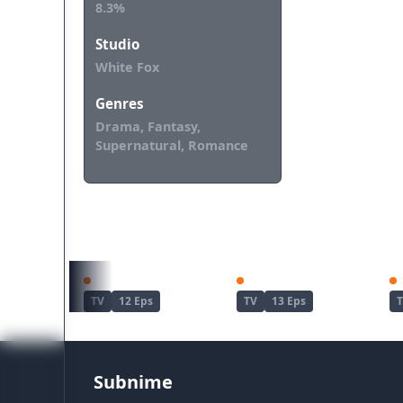
8.3%
Studio
White Fox
Genres
Drama, Fantasy,
Supernatural, Romance
REKOMENDASI UNTUKMU
Watashi no Shiawase na Kekkon
Watashi no Shiawase na Kekkon 2nd Season
TV
12 Eps
TV
13 Eps
Subnime