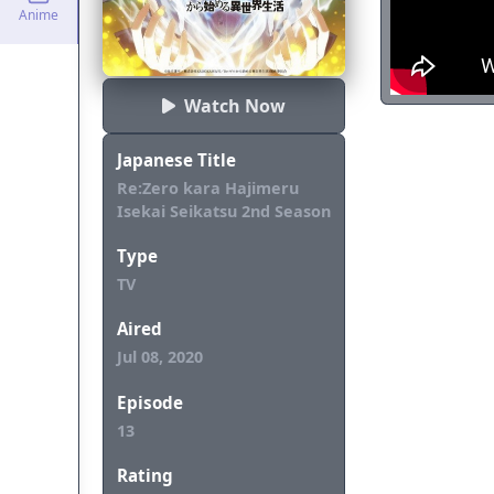
Anime
Watch Now
Japanese Title
Re:Zero kara Hajimeru
Isekai Seikatsu 2nd Season
Type
TV
Aired
Jul 08, 2020
Episode
13
Rating