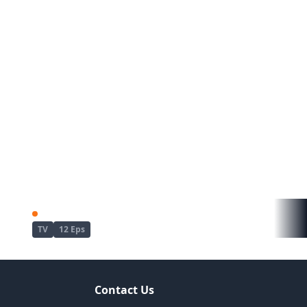
Re:Zero kara Hajimeru Isekai Seikatsu 4th Season
Maebashi Witches
TV
12 Eps
Contact Us