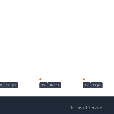
Re:Zero kara Hajimeru Isekai Seikatsu 2nd Season Part 2
Re:Zero kara Hajimeru Isekai Seikatsu 3rd Season
TV
12 Eps
TV
16 Eps
TV
1 Eps
Terms of Service