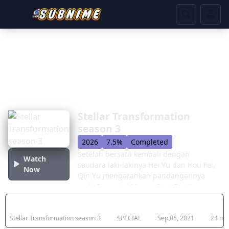
Stellar Transformation
season 3
2026
7.5%
Completed
Setelah bersatu kembali dengan
Watch
saudara laki-lakinya Hei Yu dan Hou Fei,
Now
Qin Yu mengarahkan pandangannya
pada Immortal Manor. Saat Qin Yu
memiliki salah satu dari sembilan
Japanese Title
Type
Aired
Dura
Pedang Giok yang berfungsi sebagai
Stellar Transformation season 3
SPECIAL
Sep 05, 2021
24 min
kunci rumah tersebut, pertempuran tak