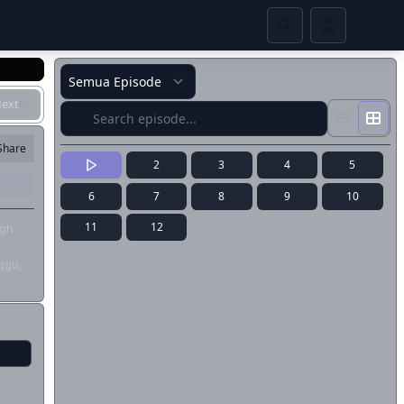
ext
Share
2
3
4
5
6
7
8
9
10
11
12
igh
ggu,