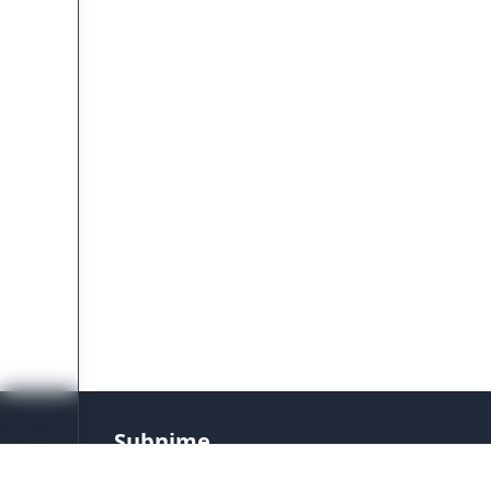
Subnime
Situs nonton anime, donghua dan hentai sub