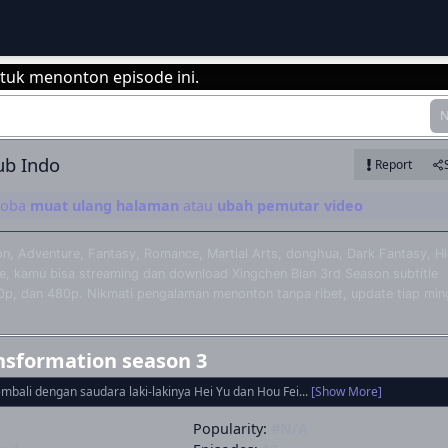
tuk menonton episode ini.
N
Login
ub Indo
Report
 coba
muat ulang halaman
atau
ubah pemutar video
on, Adventure, Fantasy, Romance, Martial Arts, donghua, Dark Fantasy, H
me, kamu bisa streaming dan download Xingchen Bian 3rd Season subtitle
20p, dan 480p. Nikmati pengalaman menonton tanpa ribet, update tiap min
ansformation season 3
mbali dengan saudara laki-lakinya Hei Yu dan Hou Fei...
[Show More]
Popularity:
#N/A