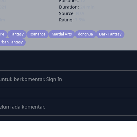
ted
Episodes:
12
021
Duration:
24 min
Source:
N/A
ilm
Rating:
7.5%
ure
Fantasy
Romance
Martial Arts
donghua
Dark Fantasy
rban Fantasy
untuk berkomentar.
Sign In
elum ada komentar.