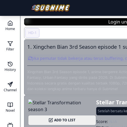
Login un
Home
HD-1
1. Xingchen Bian 3rd Season episode 1 s
Filter
Jika pemutar tidak bekerja atau terus buffering,
History
Xingchen Bian 3rd Season episode 1, anime bergenre Acti
Fantasy, Urban Fantasy yang dirilis pada 2026. Di Subni
Indonesia secara gratis dengan kualitas terbaik 1080p, 7
dan koleksi lengkap anime terbaru hanya di Subnime!
Channel
Stellar Tr
Novel
Setelah bersatu ke
ADD TO LIST
Score:
N/A