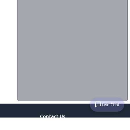
Live Chat
Contact Us
email : subnimesup@gmail.com