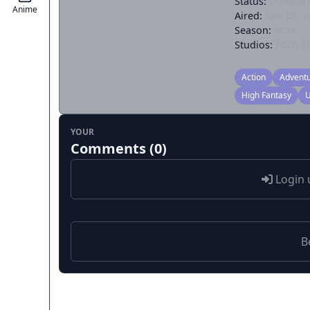
Status:
Comple
Anime
Aired:
Sep 05, 2
Season:
2026
Studios:
Foch F
Action
Advent
High Fantasy
U
YOUR
Comments (0)
Login 
B