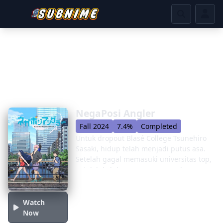
NegaPosi Angler
Fall 2024
7.4%
Completed
Untuk dropout Blasé College Tsunehiro
Sasaki, hidup telah menjadi putus asa.
Setelah gagal memasuki universitas top,
ia telah kehilangan semua perdagangan
uangnya di pasar keuangan dan
sekarang secara kritis berhutang budi.
Untuk menambah kesengsaraannya, ia
Watch
mengetahui bahwa ia hanya memiliki
Now
paling banyak dua tahun tersisa untuk