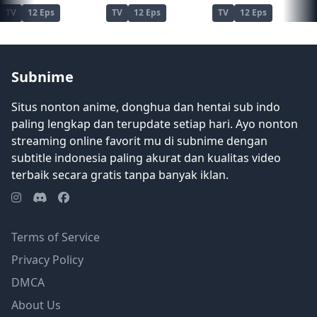
hobi yang tidak dikenal semua tiba -tiba
TV
12 Eps
TV
12 Eps
TV
12 Eps
menemukan jalan mereka ke dalam
hidupnya, Tsunehiro harus menemukan
kekuatan untuk mengubah jalannya jika
dia ingin membuat yang terbaik dari
Subnime
waktu yang tersisa. [Ditulis oleh Mal
REWRITE]
Situs nonton anime, donghua dan hentai sub indo
paling lengkap dan terupdate setiap hari. Ayo nonton
streaming online favorit mu di subnime dengan
subtitle indonesia paling akurat dan kualitas video
terbaik secara gratis tanpa banyak iklan.
Terms of Service
Privacy Policy
DMCA
About Us