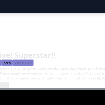
ive! Superstar!!
7.9%
Completed
emiliki mimpi yang berusaha mereka capai, dan begitu pula Kano
Kanon gagal membuatnya menjadi program musik SMA Yuigaoka Gi
n membuat keputusan sadar untuk berhenti musik sama sekali, t
siknya sendiri: hasrat untuk idola sekolah. Meskipun Keke dan
sodes
i keberatan yang kuat dari Ren Hazuki, putri direktur sekolah. 
mereka mendirikan klub idola sekolah mereka di bawah satu sya
stival. Ketangguhan calon berhala ini diuji saat mereka menghad
gadis mendapat teman baru dan bertemu anggota baru yang berg