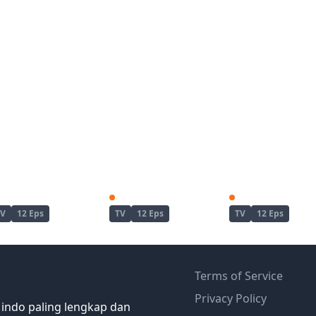
The iDOLM@STER Shiny Colors
The iDOLM@STER Shiny Colors 2nd Season
TV
12 Eps
TV
12 Eps
TV
12 Eps
Terms of Service
Privacy Policy
 indo paling lengkap dan