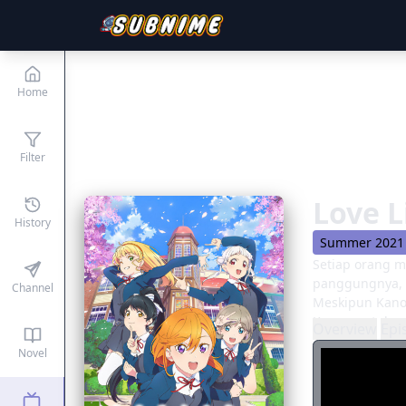
Home
Filter
Love L
History
Summer 2021
Setiap orang m
panggungnya, 
Channel
Meskipun Kano
Kanon untuk mu
Overview
Epi
mereka memenuh
Novel
memungkinkan 
School Idol Fe
mereka, para 