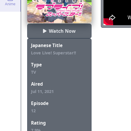
mempesona yang
Anime
Watch Now
Japanese Title
Love Live! Superstar!!
Type
TV
Aired
Jul 11, 2021
Episode
12
Rating
7.9%