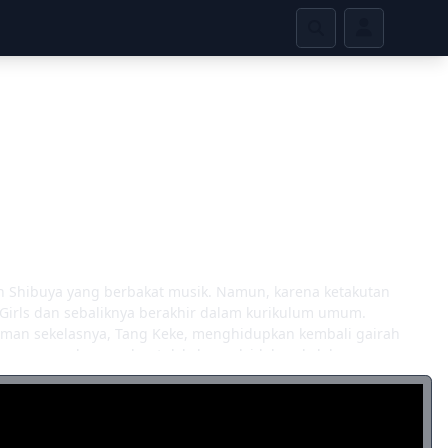
n Shibuya yang berbakat musik. Namun, karena ketakutan
rls dan sebaliknya berakhir dalam kurikulum umum.
eman sekelasnya, Tang Keke, menghidupkan kembali gairah
 Kanon mencoba membentuk kelompok idola sekolah, upaya
Meski begitu, para gadis segera mengunjungi sutradara, yang
rat - mereka harus memenangkan tempat pertama di Yoyogi
api tantangan yang menghampiri mereka. Sepanjang perjalanan
abung dengan mereka untuk menjadi berhala yang