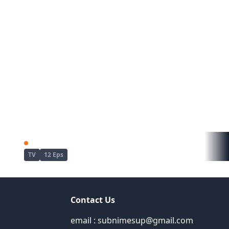
Love Live! Superstar!! 2nd Season
Love Live! Superstar!! 3rd Season
TV
12 Eps
Contact Us
email : subnimesup@gmail.com