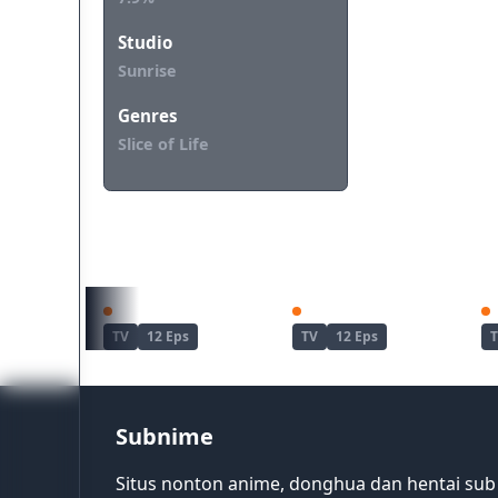
Studio
Sunrise
Genres
Slice of Life
REKOMENDASI UNTUKMU
Ninja to Koroshiya no Futarigurashi
Zatsu Tabi: That's Journey
TV
12 Eps
TV
12 Eps
Subnime
Situs nonton anime, donghua dan hentai sub