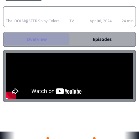
atas banyak unit, pertemuan yang
menentukan dengan penyanyi
Japanese Title
Type
Aired
Duratio
songstress yang terampil Mano
Sakuragi membawanya untuk
The iDOLM@STER Shiny Colors
TV
Apr 06, 2024
24 min.
menciptakan grup baru yang
menjanjikan: Illumination Stars.
Overview
Episodes
Sekarang seorang idola yang bercita -
cita tinggi, Mano mengejar mimpinya
dengan dukungan dari sesama anggota
Hiori Kazano dan Meguru Hachimiya.
Pada saat yang sama, produser
berupaya meningkatkan visibilitas unit -
unitnya yang lain, sejajar dengan tujuan
aslinya untuk membantu mereka
tumbuh sebagai profesional dan
memahami apa yang membuat mereka
paling bersinar. Memang, hanya mereka
yang mengenal diri mereka sendiri yang
memiliki kesempatan untuk menjadi
REKOMENDASI UNTUKMU
bintang baru dari industri ini. [Ditulis
oleh Mal REWRITE]
Ninja to Koroshiya no Futarigurashi
Zatsu Tabi: That's Journey
The iDOLM@STER Shiny Colors 2nd Se