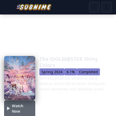
The iDOLM@STER Shiny
Colors
Spring 2024
6.1%
Completed
Seorang produser ambisius yang
bekerja untuk 283 produksi bertujuan
untuk memandu unit idolanya untuk
ketenaran dan kemenangan di Wonder
Idol Nova Grand Prix (Wing) - kompetisi
bergengsi untuk idola pemula.
Watch
Meskipun ia sudah bertanggung jawab
Now