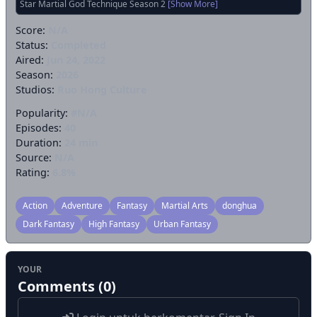
Star Martial God Technique Season 2
[Show More]
Score:
N/A
Status:
Completed
Aired:
Jun 24, 2022
Season:
2026
Studios:
Ruo Hong Culture
Popularity:
#N/A
Episodes:
40
Duration:
24 min
Source:
N/A
Rating:
6.8%
Action
Adventure
Fantasy
Martial Arts
donghua
Dark Fantasy
High Fantasy
Urban Fantasy
YOUR
Comments (0)