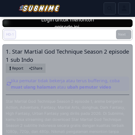
Login untuk menonton
episode ini.
HD-1
Next
Login
1. Star Martial God Technique Season 2 episode
1 sub Indo
Report
Share
Jika pemutar tidak bekerja atau terus buffering, coba
muat ulang halaman
atau
ubah pemutar video
Star Martial God Technique Season 2 episode 1, anime bergenre
Action, Adventure, Fantasy, Martial Arts, donghua, Dark Fantasy,
High Fantasy, Urban Fantasy yang dirilis pada 2026. Di Subnime,
kamu bisa streaming dan download Star Martial God Technique
Season 2 subtitle Indonesia secara gratis dengan kualitas terbaik
1080p, 720p, dan 480p. Nikmati pengalaman menonton tanpa