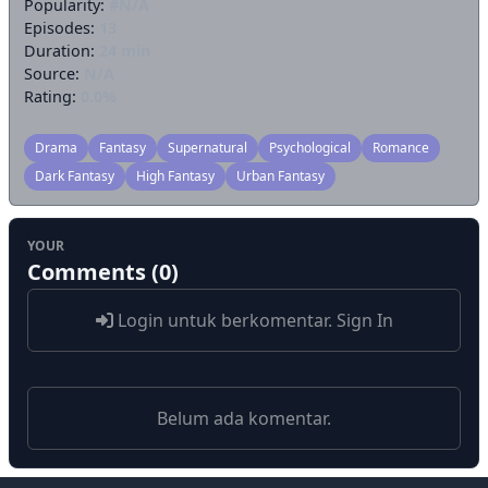
Popularity:
#N/A
Episodes:
13
Duration:
24 min
Source:
N/A
Rating:
0.0%
Drama
Fantasy
Supernatural
Psychological
Romance
Dark Fantasy
High Fantasy
Urban Fantasy
YOUR
Comments (0)
Login untuk berkomentar.
Sign In
Belum ada komentar.