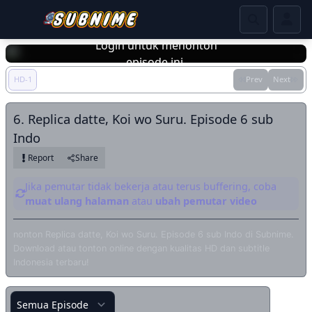
Login untuk menonton
episode ini.
HD-1
Prev
Next
Login
6. Replica datte, Koi wo Suru. Episode 6 sub
Indo
Report
Share
Jika pemutar tidak bekerja atau terus buffering, coba
muat ulang halaman
atau
ubah pemutar video
nonton Replica datte, Koi wo Suru. Episode 6 sub Indo di Subnime.
Download atau tonton online dengan kualitas HD dan subtitle
Indonesia terbaru!