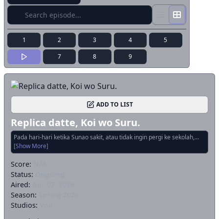
1
2
3
4
5
7
8
9
ADD TO LIST
Replica datte, Koi wo Suru.
Pada hari-hari ketika Sunao sakit, atau tidak ingin pergi ke sekolah,...
[Show More]
Score:
N/A
Status:
Ongoing
Aired:
Apr 07, 2026
Season:
Spring 2026
Studios:
Voil