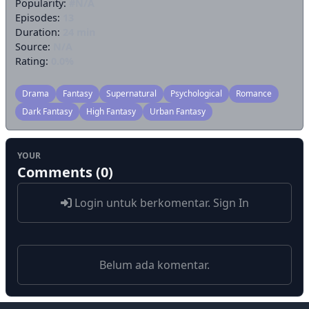
Popularity:
#N/A
Episodes:
13
Duration:
24 min
Source:
N/A
Rating:
0.0%
Drama
Fantasy
Supernatural
Psychological
Romance
Dark Fantasy
High Fantasy
Urban Fantasy
YOUR
Comments (0)
Login untuk berkomentar.
Sign In
Belum ada komentar.