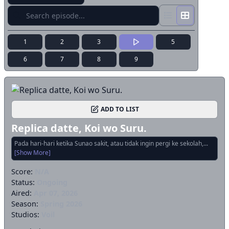
1
2
3
5
6
7
8
9
ADD TO LIST
Replica datte, Koi wo Suru.
Pada hari-hari ketika Sunao sakit, atau tidak ingin pergi ke sekolah,...
[Show More]
Score:
N/A
Status:
Ongoing
Aired:
Apr 07, 2026
Season:
Spring 2026
Studios:
Voil