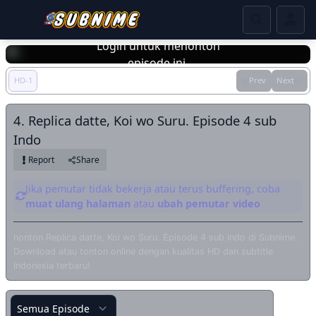
Login untuk menonton
episode ini.
HD-1
Prev
Next
Login
4. Replica datte, Koi wo Suru. Episode 4 sub
Indo
Report
Share
Jika pemutar tidak bekerja atau terus buffering, coba
muat ulang halaman
atau
ubah pemutar video
nonton Replica datte, Koi wo Suru. Episode 4 sub Indo di Subnime.
Download atau tonton online dengan kualitas HD dan subtitle
Indonesia terbaru!