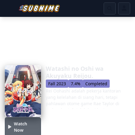
Watashi no Oshi wa
Akuyaku Reijou.
Fall 2023
7.4%
Completed
Rei Oohashi adalah pekerja kantoran
yang kelelahan di siang hari, tetapi
pahlawan otome game Rae Taylor di
malam hari. Setelah hari kerja yang
panjang, Rei membenamkan dirinya
dalam dunia sim kencan favoritnya,
Watch
Revolution, sebagai siswa di Royal
Now