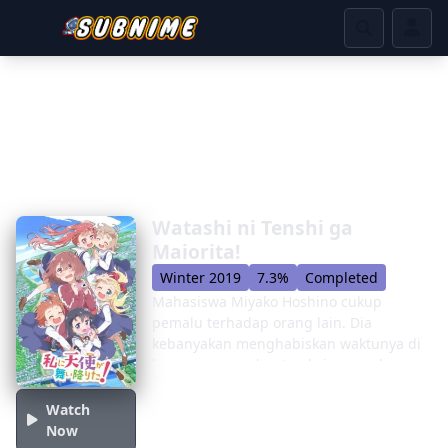
Watashi ni Tenshi ga
Maiorita!
Winter 2019
7.3%
Completed
Mahasiswa Miyako Hoshino cukup
pemalu terhadap orang lain. Dia
kebanyakan menghabiskan waktunya di
kamarnya membuat pakaian cosplay.
Saat adik kelas limanya, Hinata,
membawa pulang teman sekelasnya
Watch
Hana Shirosaki, Miyako langsung
Now