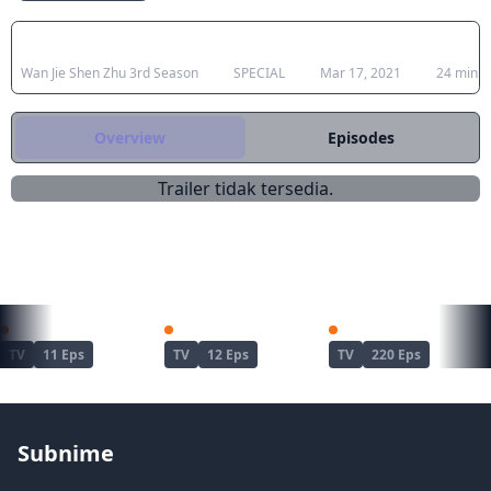
Japanese Title
Type
Aired
Durati
Wan Jie Shen Zhu 3rd Season
SPECIAL
Mar 17, 2021
24 min.
Overview
Episodes
Trailer tidak tersedia.
REKOMENDASI UNTUKMU
Kimetsu no Yaiba: Yuukaku-hen
Dandadan Season 2
Naruto
TV
11 Eps
TV
12 Eps
TV
220 Eps
Subnime