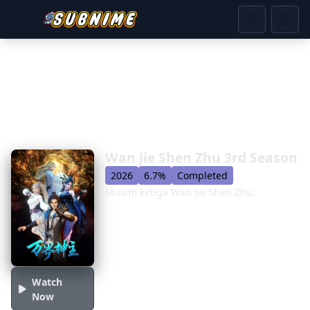
Wan Jie Shen Zhu 3rd Season
2026
6.7%
Completed
Musim ketiga Wan Jie Shen Zhu.
Watch
Now