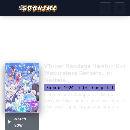
VTuber Nandaga Haishin Kiri
Wasuretara Densetsu ni
Natteta
Summer 2024
7.0%
Completed
Penggemar VTuber generasi ketiga
Awayuki Kokorone mengenalnya sebagai
idola yang sopan, sopan, dan anggun.
Meskipun penggemarnya jauh lebih
Watch
sedikit dibandingkan dengan VTuber
Now
lain di agensi Live-On, pengikut setia