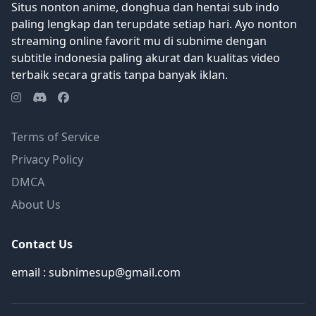
Situs nonton anime, donghua dan hentai sub indo
menahan apa pun, VTuber yang dulunya
paling lengkap dan terupdate setiap hari. Ayo nonton
tidak populer ini mulai menjadi bintang.
streaming online favorit mu di subnime dengan
[Ditulis oleh MAL Penulisan Ulang]
subtitle indonesia paling akurat dan kualitas video
terbaik secara gratis tanpa banyak iklan.
Terms of Service
Privacy Policy
DMCA
About Us
Contact Us
email : subnimesup@gmail.com