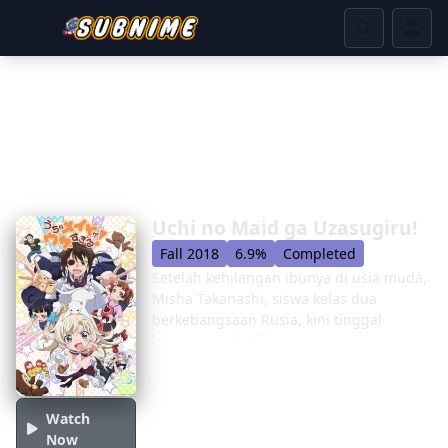
Uchi no Maid ga Uzasugiru!
Fall 2018
6.9%
Completed
Setelah kehilangan ibunya di usia muda,
Misha Takanashi, siswa kelas dua
berkebangsaan Rusia, kini tinggal
bersama ayah tirinya yang
berkewarganegaraan Jepang. Tsubame
Kamoi, mantan perwira JASDF Angkatan
Udara Bela Diri Jepang, datang ke
Watch
rumah Takanashi sebagai pembantu
Now
rumah tangga. Ini adalah komedi