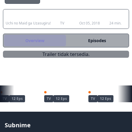
rumahan di mana Kamoi, seorang
lolicon garis keras, mencoba mendekati
Japanese Title
Type
Aired
Duration
Misha saat dia mencoba melawannya.
Uchi no Maid ga Uzasugiru!
TV
Oct 05, 2018
24 min.
Overview
Episodes
Trailer tidak tersedia.
REKOMENDASI UNTUKMU
Dandadan Season 2
Aho Girl
One Punch Man
TV
12 Eps
TV
12 Eps
TV
12 Eps
Subnime