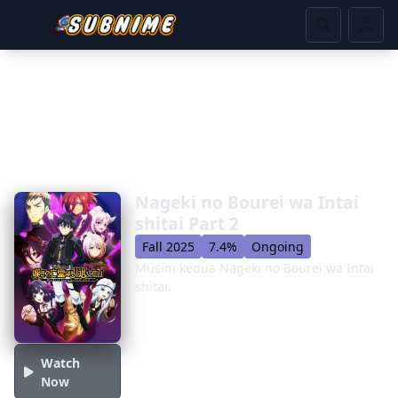
Nageki no Bourei wa Intai
shitai Part 2
Fall 2025
7.4%
Ongoing
Musim kedua Nageki no Bourei wa Intai
shitai.
Watch
Now