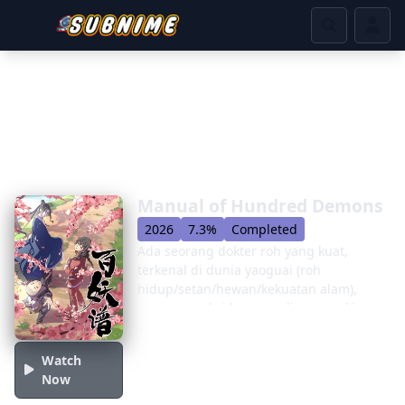
Manual of Hundred Demons
2026
7.3%
Completed
Ada seorang dokter roh yang kuat,
terkenal di dunia yaoguai (roh
hidup/setan/hewan/kekuatan alam),
yang memakai lonceng diam, meskipun
hanya sedikit yang tahu seperti apa
rupanya. Dia berkeliling dunia
Watch
membantu yaoguai yang menderita
Now
berbagai penyakit spiritual, terkadang
juga membantu manusia. Dia ditemani