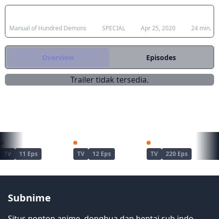
oleh seorang biksu muda dan iblis ular
Japanese Title
Type
Aired
Duratio
berwujud manusia. Kami melihat kisah
Manual of Hundred Demons
SPECIAL
Apr 25, 2020
24 min.
berbagai yaoguai dan sumber
penderitaan mereka.
Overview
Episodes
Trailer tidak tersedia.
REKOMENDASI UNTUKMU
Kimetsu no Yaiba: Yuukaku-hen
Dandadan Season 2
Naruto
TV
11 Eps
TV
12 Eps
TV
220 Eps
Subnime
Situs nonton anime, donghua dan hentai sub indo