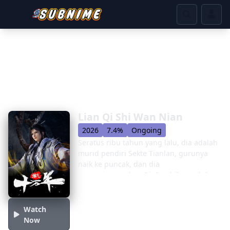
Lian Qi Shi Wan Nian
2026
7.4%
Ongoing
Seratus ribu tahun yang lalu, dia adalah
murid pendiri Sekte Tianlan, gurunya
naik ke puncak, dan dia
menyempurnakan Qi. Sembilan puluh
ribu tahun yang lalu, keponakan bela
dirinya naik, dan dia menyempurnakan
Qi. Lima puluh ribu tahun yang lalu,
Watch
anjing tua yang merupakan penjaga
Now
gerbang Tianlanzong juga naik, dan dia