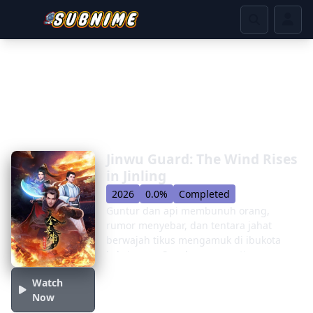
Jinwu Guard: The Wind Rises
in Jinling
2026
0.0%
Completed
Guntur dan api membunuh orang,
rumor menyebar, dan tentara jahat
berwajah tikus mengamuk di ibukota
kekaisaran. Segalanya sepertinya
menunjuk pada rahasia dinasti
Watch
sebelumnya yang terhapus oleh guntur
Now
dan api. Sepasang tangan