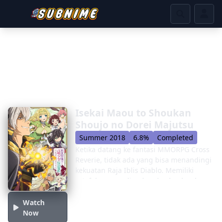
Isekai Maou to Shoukan
Shoujo no Dorei Majutsu
Summer 2018
6.8%
Completed
Ketika datang ke fantasi MMORPG Cross
Reverie, tidak ada yang bisa menandingi
kekuatan Raja Iblis Diablo. Memiliki
artefak yang paling langka dan level
pemain yang tak tertandingi, ia
mengalahkan semua yang cukup bodoh
Watch
untuk menghadapinya. Namun terlepas
Now