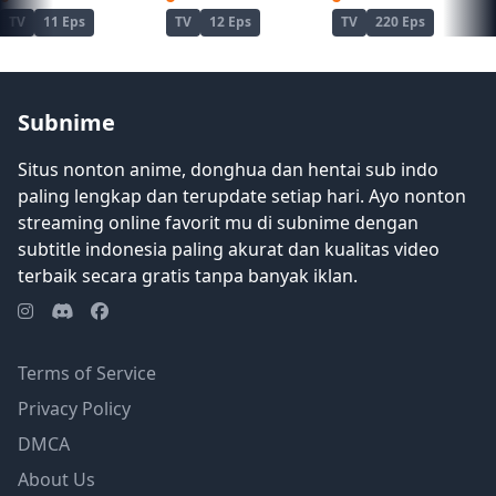
situasi sekarang menjadi lebih
TV
11 Eps
TV
12 Eps
TV
220 Eps
canggung dari sebelumnya, Takuma
memutuskan untuk menemani para
gadis dalam menemukan cara untuk
melepaskan kontrak mereka sambil
Subnime
belajar beradaptasi dengan keberadaan
barunya sebagai raja iblis yang
Situs nonton anime, donghua dan hentai sub indo
mengancam. [Ditulis oleh Mal REWRITE]
paling lengkap dan terupdate setiap hari. Ayo nonton
streaming online favorit mu di subnime dengan
subtitle indonesia paling akurat dan kualitas video
terbaik secara gratis tanpa banyak iklan.
Terms of Service
Privacy Policy
DMCA
About Us