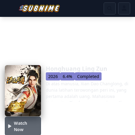
Honghuang Ling Zun
2026
6.4%
Completed
Di atas manusia, Xian Dao Changlong, di
dunia latihan terowongan peri ini, yang
pertama adalah uang. Mahasiswa
Universitas Tianfeng yang malang, Chu
Tian, ​​​​mewarisi sejumlah besar properti
di Chu Tian, ​​​​sehingga membuka bagian
“Perjalanan yang berlimpah emas”.
Watch
Sesuai dengan prinsip “bahwa sumber
Now
daya sosial tidak dapat disia-siakan”,