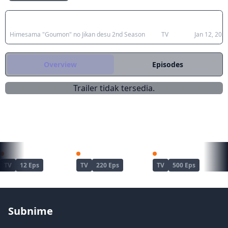
Japanese Title
Type
Aired
Himesama "Goumon" no Jikan desu 2nd Season
TV
Jan 12, 202
Overview
Episodes
Trailer tidak tersedia.
REKOMENDASI UNTUKMU
Dandadan Season 2
Naruto
Naruto: Shippuuden
TV
12 Eps
TV
220 Eps
TV
500 Eps
Subnime