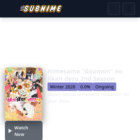
Himesama "Goumon" no
Jikan desu 2nd Season
Winter 2026
0.0%
Ongoing
Musim kedua Himesama "Goumon" no
Jikan desu.
Watch
Now