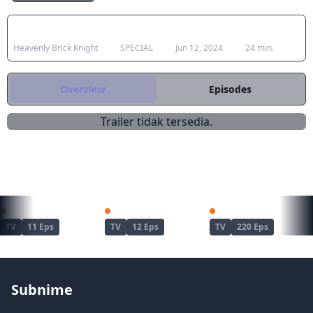
adalah untuk membangun kembali
surga... (Sumber: iQIYI, diterjemahkan)
Japanese Title
Type
Aired
Duration
Heavenly Brick Knight
SPECIAL
Jun 12, 2024
24 min.
Overview
Episodes
Trailer tidak tersedia.
REKOMENDASI UNTUKMU
Kimetsu no Yaiba: Yuukaku-hen
Dandadan Season 2
Naruto
TV
11 Eps
TV
12 Eps
TV
220 Eps
Subnime