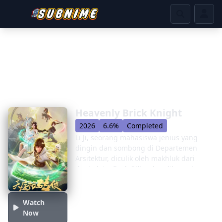
Heavenly Brick Knight
2026
6.6%
Completed
Li Ji, seorang mahasiswa jenius yang
dingin dan sombong di Departemen
Arsitektur, diculik oleh makhluk dari
dunia lain, Dark Qilin, dan dibawa ke
alam rahasia bernama Po Nian Space.
Alam rahasia berisi reruntuhan surga
kuno. Dark Qilin memberitahunya
Watch
bahwa dia harus melewatinya jika dia
Now
ingin kembali. Ujian surga, dan ujian ini