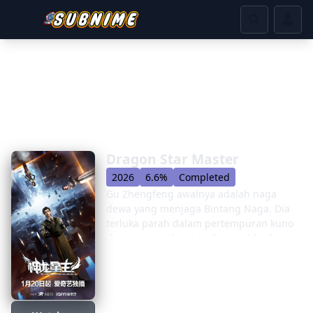
Dragon Star Master
2026
6.6%
Completed
Gu Zhengfeng awalnya adalah naga
dewa yang menjaga Bintang Naga. Dia
terluka parah dalam pertempuran kuno
dengan musuh asing dan tertidur lama.
Dia bangun dan menemukan bahwa
Bintang Naga telah berubah, dan
sekarang disebut jahat. Untuk
menyelidiki dan mengambil harta karun
yang tersembunyi di Akademi Raja