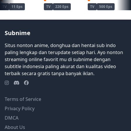
Kimetsu no Yaiba: Yuukaku-hen
Naruto
Naruto: Shippuuden
TV
11 Eps
TV
220 Eps
TV
500 Eps
Subnime
Situs nonton anime, donghua dan hentai sub indo
paling lengkap dan terupdate setiap hari. Ayo nonton
streaming online favorit mu di subnime dengan
subtitle indonesia paling akurat dan kualitas video
terbaik secara gratis tanpa banyak iklan.
Terms of Service
Privacy Policy
DMCA
About Us