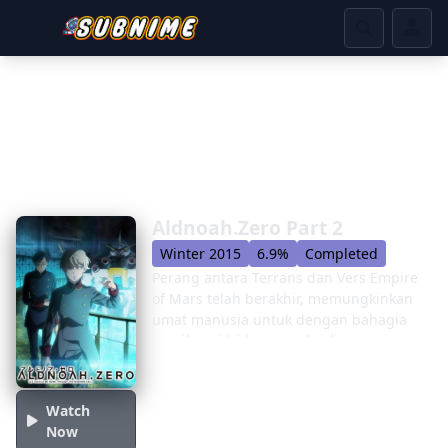
Aldnoah.Zero Part 2
Winter 2015
6.9%
Completed
Perang antara Terrans dan Vers Empire
of Mars telah berakhir, memungkinkan
umat manusia untuk dengan bahagia
menikmati hidup mereka di masa
damai. Namun, sembilan belas bulan
kemudian, putri yang dibandingkan itu
membuat deklarasi publik yang
Watch
mengejutkan: "Terrans adalah ras
Now
bodoh yang mengingini sumber daya,