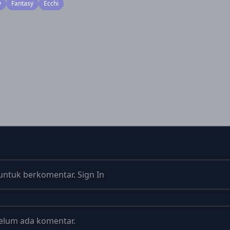
y
Fantasy
Ecchi
untuk berkomentar.
Sign In
elum ada komentar.