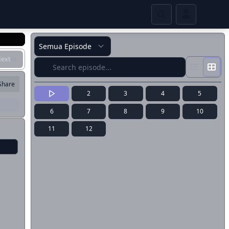
ext
Share
2
3
4
5
6
7
8
9
10
11
12