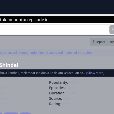
tuk menonton episode ini.
N
Login
Report
 coba
muat ulang halaman
atau
ubah pemutar video
Shinda!
buka kembali, melemparkan dunia ke dalam kekacauan da...
[Show More]
Popularity:
#N/A
ted
Episodes:
12
023
Duration:
23 min
2023
Source:
N/A
FILMS
Rating:
6.6%