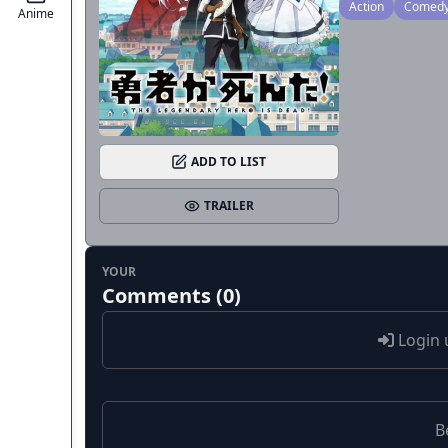
Action
Comed
Anime
ADD TO LIST
TRAILER
YOUR
Comments (0)
Login 
B