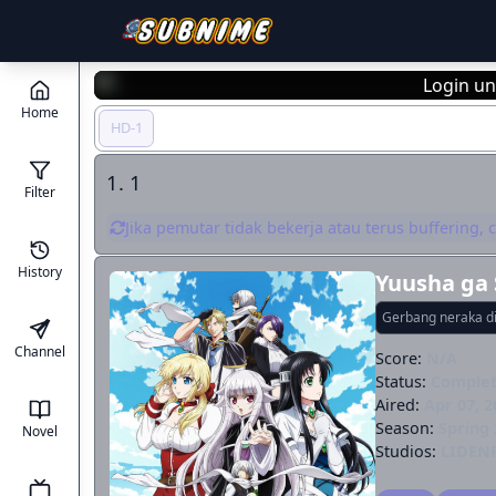
Login un
Home
HD-1
1. 1
Filter
Jika pemutar tidak bekerja atau terus buffering,
History
Yuusha ga 
Gerbang neraka di
Channel
Score:
N/A
Status:
Comple
Aired:
Apr 07, 2
Season:
Spring 
Novel
Studios:
LIDEN