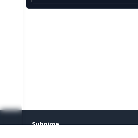
Subnime
Situs nonton anime, donghua dan hentai sub