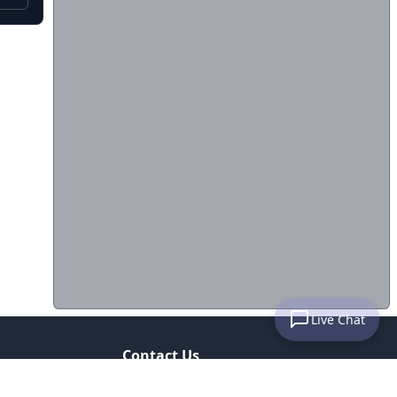
Live Chat
Contact Us
email : subnimesup@gmail.com