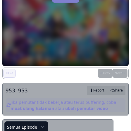
HD-1
Prev
Next
953. 953
Report
Share
Jika pemutar tidak bekerja atau terus buffering, coba
muat ulang halaman
atau
ubah pemutar video