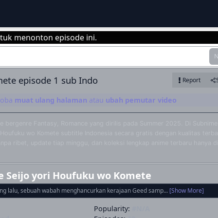
tuk menonton episode ini.
N
Login
mete episode 1 sub Indo
Report
 coba
muat ulang halaman
atau
ubah pemutar video
me bergenre Fantasy, Romance yang dirilis pada Summer 2025. Di Subnime
Houfuku wo Komete subtitle Indonesia secara gratis dengan kualitas terba
a ribet, update tiap minggu, dan koleksi lengkap anime terbaru hanya d
e Seijo yori Houfuku wo Komete
ng lalu, sebuah wabah menghancurkan kerajaan Geed samp...
[Show More]
Popularity:
#N/A