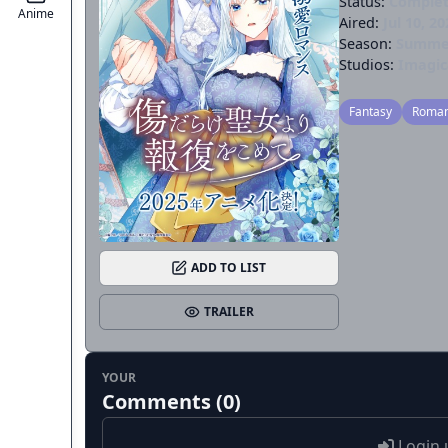
Status:
Comple
Anime
Aired:
Jul 10, 20
Season:
Summe
Studios:
Imagic
Fantasy
Roma
ADD TO LIST
TRAILER
YOUR
Comments (0)
Login 