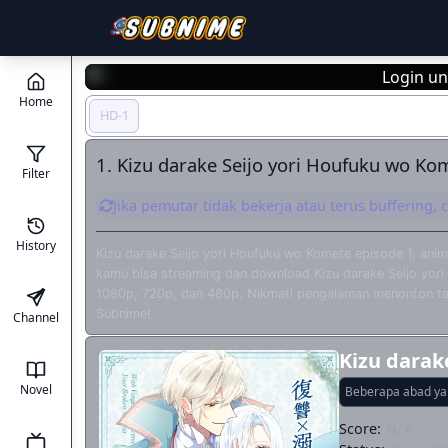
Login un
Home
HD-1
1. Kizu darake Seijo yori Houfuku wo Ko
Filter
Jika pemutar tidak bekerja atau terus buffering,
History
Kizu darake Seijo yori Houfuku wo Komete episode 1, ani
kamu bisa streaming dan download Kizu darake Seijo yori 
1080p, 720p, dan 480p. Nikmati pengalaman menonton tanp
Subnime!
Channel
Kizu darak
Novel
Beberapa abad ya
Score:
N/A