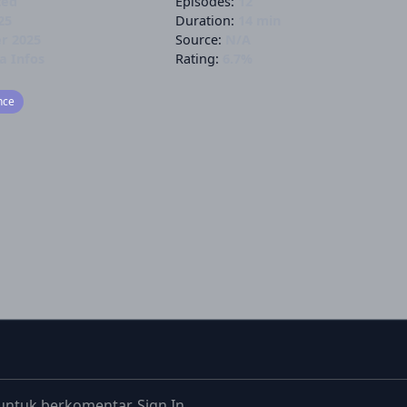
ted
Episodes:
12
25
Duration:
14 min
r 2025
Source:
N/A
a Infos
Rating:
6.7%
nce
untuk berkomentar.
Sign In