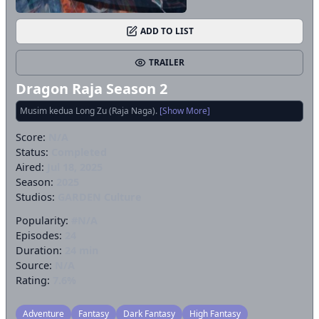
ADD TO LIST
TRAILER
Dragon Raja Season 2
Musim kedua Long Zu (Raja Naga).
[Show More]
Score:
N/A
Status:
Completed
Aired:
Jul 18, 2025
Season:
2025
Studios:
GARDEN Culture
Popularity:
#N/A
Episodes:
24
Duration:
24 min
Source:
N/A
Rating:
7.6%
Adventure
Fantasy
Dark Fantasy
High Fantasy