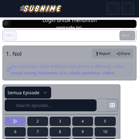
Login untuk menonton
episode ini.
HD-1
Next
Login
1. Nol
Report
Share
Jika pemutar tidak bekerja atau terus buffering, coba
muat ulang halaman
atau
ubah pemutar video
2
3
4
5
6
7
8
9
10