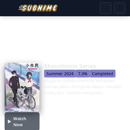
Shoushimin Series
Summer 2024
7.3%
Completed
Jougorou Kobato memiliki kebiasaan
memasukkan dirinya ke dalam masalah
orang lain. Setelah menyadari
keterampilan detektifnya tidak
diinginkan atau dihargai, ia membuat
kesepakatan dengan teman pemalu Yuki
Osanai untuk menjadi orang biasa
Watch
bersama. Sekarang memasuki sekolah
Now
menengah, mereka bertujuan untuk