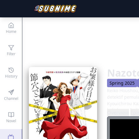
Home
Filter
Nazoto
History
Spring 2025
Reiko Houshou,
detektif pemul
Channel
Kyouichirou Ka
kuliahnya, Rei
Overview
Epi
memperkenalkan
Novel
kekhawatirann
kageyama berli