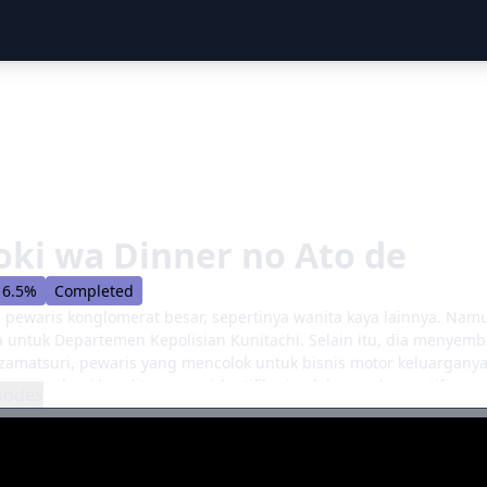
ki wa Dinner no Ato de
6.5%
Completed
 pewaris konglomerat besar, sepertinya wanita kaya lainnya. Nam
a untuk Departemen Kepolisian Kunitachi. Selain itu, dia menyemb
zamatsuri, pewaris yang mencolok untuk bisnis motor keluargany
ko mengalami kesulitan mengidentifikasi pelakunya dan motif mere
sodes
 dirinya sebagai Kageyama, pelayannya yang baru ditugaskan. B
ya, dia mengkritik kurangnya keterampilan deduksi dan membant
dah tajam di sisinya, Reiko mungkin hanya menjadi detektif yang d