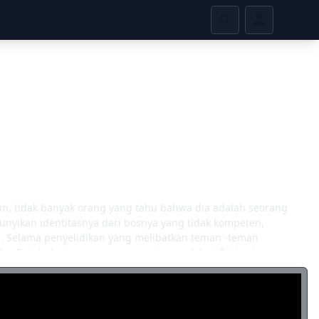
un, tidak banyak orang yang tahu bahwa dia adalah seorang
unyikan identitasnya dari bosnya yang tidak kompeten,
a. Selama penyelidikan yang melibatkan teman -teman
ka. Entah dari mana, seorang pria mendekati Reiko dan
egitu Reiko menceritakan kepadanya tentang
unya dengan cepat memecahkan kasus ini. Sekarang dengan
ia inginkan. [Ditulis oleh Mal REWRITE]