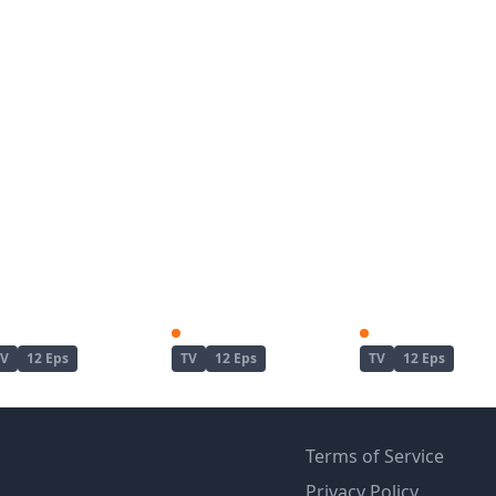
Slime Taoshite 300-nen, Shiranai Uchi ni Level Max ni Nattemashita
Slime Taoshite 300-nen, Shiranai Uchi ni Level Max ni Nattemashita: Sono Ni
TV
12 Eps
TV
12 Eps
TV
12 Eps
Terms of Service
Privacy Policy