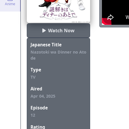
Anime
Watch Now
Japanese Title
Nazotoki wa Dinner no Ato
de
Type
TV
Aired
Apr 04, 2025
Episode
12
Rating