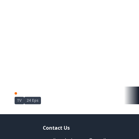
Guild no Uketsukejou desu ga, Zangyou wa Iya nanode Boss wo Solo Toubatsu Shiyou to Omoimasu
Amagami-san Chi no Enmusubi
TV
24 Eps
Contact Us