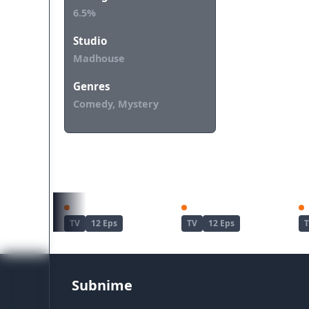
6.5%
Studio
Madhouse
Genres
Comedy, Mystery
REKOMENDASI UNTUKMU
Ninja to Koroshiya no Futarigurashi
Ore wa Seikan Kokka no Akutoku Ryoushu!
TV
12 Eps
TV
12 Eps
Subnime