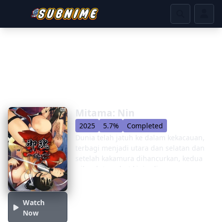
Mitama: Nin
2025
5.7%
Completed
Dunia telah jatuh ke dalam kekacauan,
terbagi menjadi utara dan selatan dan
setelah kakamura dihancurkan, kedua
wilayah tersebut kini saling
memperebutkan dunia. ibu kota telah
lahir, satu di utara dan satu di selatan
dengan Kaisar masing-masing. Di
Watch
zaman ini ada orang yang hidup
Now
sebagai Shinobi/Ninja...