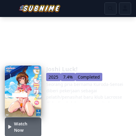
Joshi Luck!
2025
7.4%
Completed
Seorang pria bernama Kuroda-Sensei
diberi pekerjaan sebagai
pelatih/penasihat baru klub Lacrosse
Girls di sekolah semua wanita bernama
Felinus Academy for Girls tetapi ...
ternyata merupakan perjalanan yang
bergelombang ketika ia bertemu
Watch
dengan iblis seks di antara pasukan,
Now
dan petualangannya dimulai ketika ia